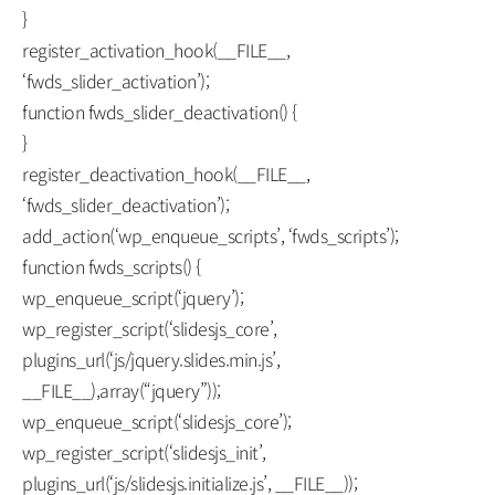
}
register_activation_hook(__FILE__,
‘fwds_slider_activation’);
function fwds_slider_deactivation() {
}
register_deactivation_hook(__FILE__,
‘fwds_slider_deactivation’);
add_action(‘wp_enqueue_scripts’, ‘fwds_scripts’);
function fwds_scripts() {
wp_enqueue_script(‘jquery’);
wp_register_script(‘slidesjs_core’,
plugins_url(‘js/jquery.slides.min.js’,
__FILE__),array(“jquery”));
wp_enqueue_script(‘slidesjs_core’);
wp_register_script(‘slidesjs_init’,
plugins_url(‘js/slidesjs.initialize.js’, __FILE__));