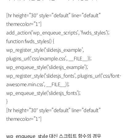
[hr height=”30″ style=”default” line=”default”
themecolor=”1″]
add_action(‘wp_enqueue_scripts’, ‘fwds_styles’);
function fwds_styles() {
wp_register_style(‘slidesjs_example’,
plugins_url(‘css/example.css’, __FILE__));
wp_enqueue_style(‘slidesjs_example’);
wp_register_style(‘slidesjs_fonts’, plugins_url(‘css/font-
awesome.min.css’, __FILE__));
wp_enqueue_style(‘slidesjs_fonts’);
}
[hr height=”30″ style=”default” line=”default”
themecolor=”1″]
wp_enqueue_style 대신 스크립트 함수의 경우