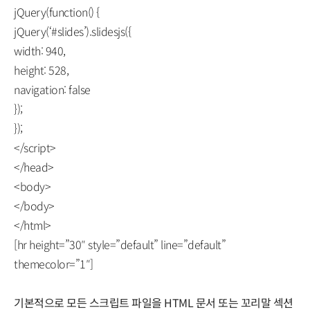
jQuery(function() {
jQuery(‘#slides’).slidesjs({
width: 940,
height: 528,
navigation: false
});
});
</script>
</head>
<body>
</body>
</html>
[hr height=”30″ style=”default” line=”default”
themecolor=”1″]
기본적으로 모든 스크립트 파일을 HTML 문서 또는 꼬리말 섹션