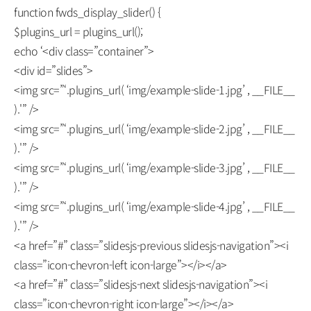
function fwds_display_slider() {
$plugins_url = plugins_url();
echo ‘<div class=”container”>
<div id=”slides”>
<img src=”‘.plugins_url( ‘img/example-slide-1.jpg’ , __FILE__
).'” />
<img src=”‘.plugins_url( ‘img/example-slide-2.jpg’ , __FILE__
).'” />
<img src=”‘.plugins_url( ‘img/example-slide-3.jpg’ , __FILE__
).'” />
<img src=”‘.plugins_url( ‘img/example-slide-4.jpg’ , __FILE__
).'” />
<a href=”#” class=”slidesjs-previous slidesjs-navigation”><i
class=”icon-chevron-left icon-large”></i></a>
<a href=”#” class=”slidesjs-next slidesjs-navigation”><i
class=”icon-chevron-right icon-large”></i></a>