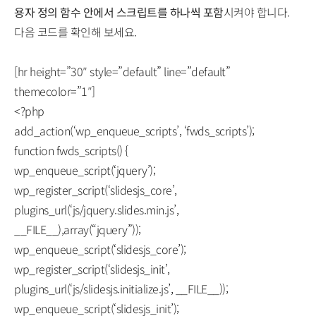
용자 정의 함수 안에서 스크립트를 하나씩 포함
시켜야 합니다.
다음 코드를 확인해 보세요.
[hr height=”30″ style=”default” line=”default”
themecolor=”1″]
<?php
add_action(‘wp_enqueue_scripts’, ‘fwds_scripts’);
function fwds_scripts() {
wp_enqueue_script(‘jquery’);
wp_register_script(‘slidesjs_core’,
plugins_url(‘js/jquery.slides.min.js’,
__FILE__),array(“jquery”));
wp_enqueue_script(‘slidesjs_core’);
wp_register_script(‘slidesjs_init’,
plugins_url(‘js/slidesjs.initialize.js’, __FILE__));
wp_enqueue_script(‘slidesjs_init’);