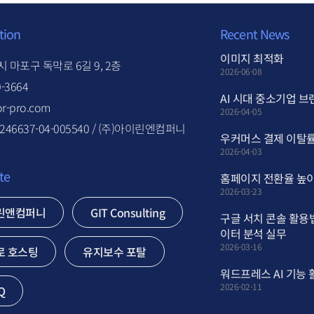
tion
Recent News
이미지 최적화
 마포구 독막로 6길 9, 2층
2026-06-08
0-3664
AI 시대 중소기업 브
r-pro.com
2026-04-05
46637-04-005540 / (주)아이린엔컴퍼니
우커머스 결제 이탈률
2026-04-03
te
홈페이지 전환율 높이
2026-03-23
린앤컴퍼니
GIT Consulting
구글 서치 콘솔 활용
이터 분석 실무
2026-03-16
로 호스팅
유지보수 포탈
워드프레스 AI 기능
2026-02-11
Q