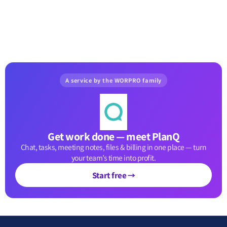
A service by the WORPRO family
Get work done — meet PlanQ
Chat, tasks, meeting notes, files & billing in one place — turn
your team’s time into profit.
Start free →