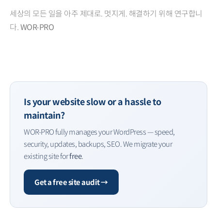
세상의 모든 일을 아주 제대로. 멋지게. 해결하기 위해 연구합니
다.
WOR-PRO
Is your website slow or a hassle to
maintain?
WOR-PRO fully manages your WordPress — speed,
security, updates, backups, SEO. We migrate your
existing site for
free
.
Get a free site audit →