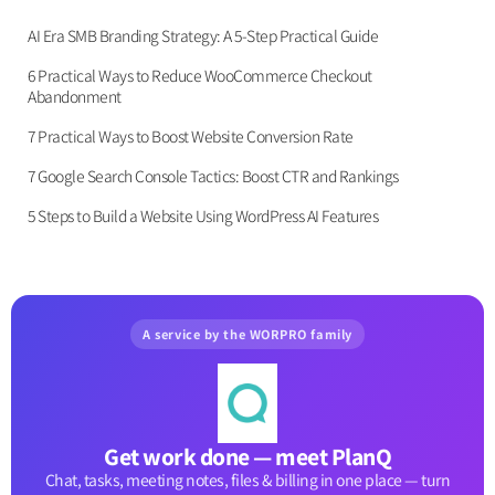
AI Era SMB Branding Strategy: A 5-Step Practical Guide
6 Practical Ways to Reduce WooCommerce Checkout
Abandonment
7 Practical Ways to Boost Website Conversion Rate
7 Google Search Console Tactics: Boost CTR and Rankings
5 Steps to Build a Website Using WordPress AI Features
A service by the WORPRO family
Get work done — meet PlanQ
Chat, tasks, meeting notes, files & billing in one place — turn