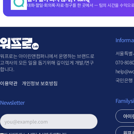
대화·할일·회의록·자료·청구를 한 곳에서 — 팀의 시간을 수익으로
Informa
서울특별시
워프로는 아이린앤컴퍼니에서 운영하는 브랜드로
070-808
고객사의 모든 일을 돕기위해 깊이있게 개발/연구
합니다.
help@wo
국민은행 2
이용약관
개인정보 보호방침
Familysi
Newsletter
아이
이메일 주소
*
워프