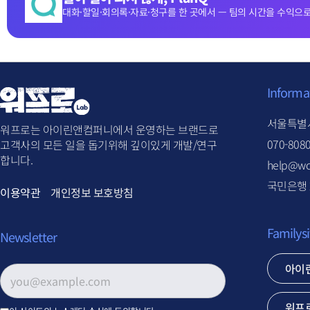
대화·할일·회의록·자료·청구를 한 곳에서 — 팀의 시간을 수익으로
Informa
서울특별시
워프로는 아이린앤컴퍼니에서 운영하는 브랜드로
070-808
고객사의 모든 일을 돕기위해 깊이있게 개발/연구
합니다.
help@wo
국민은행 2
이용약관
개인정보 보호방침
Familysi
Newsletter
아이
이메일 주소
*
워프