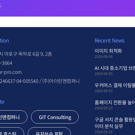
.
tion
Recent News
이미지 최적화
 마포구 독막로 6길 9, 2층
2026-06-08
0-3664
AI 시대 중소기업 브
r-pro.com
2026-04-05
46637-04-005540 / (주)아이린엔컴퍼니
우커머스 결제 이탈률
2026-04-03
te
홈페이지 전환율 높이
2026-03-23
린앤컴퍼니
GIT Consulting
구글 서치 콘솔 활용
이터 분석 실무
2026-03-16
로 호스팅
유지보수 포탈