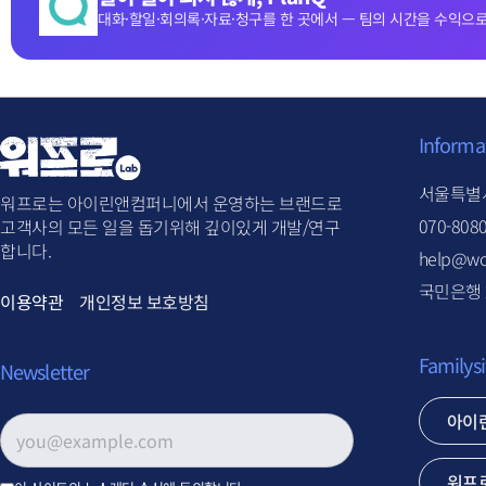
대화·할일·회의록·자료·청구를 한 곳에서 — 팀의 시간을 수익으로
Informa
서울특별시
워프로는 아이린앤컴퍼니에서 운영하는 브랜드로
070-808
고객사의 모든 일을 돕기위해 깊이있게 개발/연구
합니다.
help@wo
국민은행 2
이용약관
개인정보 보호방침
Familysi
Newsletter
아이
이메일 주소
*
워프