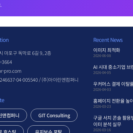
.
tion
Recent News
이미지 최적화
 마포구 독막로 6길 9, 2층
2026-06-08
0-3664
AI 시대 중소기업 브
r-pro.com
2026-04-05
46637-04-005540 / (주)아이린엔컴퍼니
우커머스 결제 이탈률
2026-04-03
te
홈페이지 전환율 높이
2026-03-23
린앤컴퍼니
GIT Consulting
구글 서치 콘솔 활용
이터 분석 실무
2026-03-16
로 호스팅
유지보수 포탈