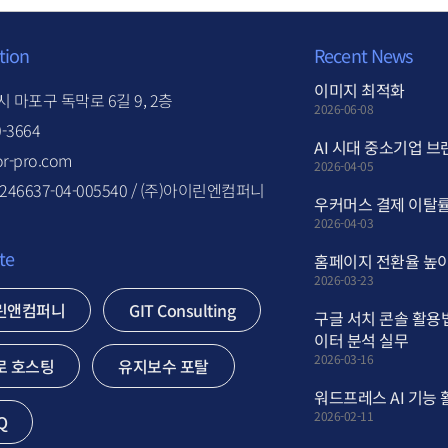
tion
Recent News
이미지 최적화
 마포구 독막로 6길 9, 2층
2026-06-08
0-3664
AI 시대 중소기업 브
r-pro.com
2026-04-05
46637-04-005540 / (주)아이린엔컴퍼니
우커머스 결제 이탈률
2026-04-03
te
홈페이지 전환율 높이
2026-03-23
린앤컴퍼니
GIT Consulting
구글 서치 콘솔 활용
이터 분석 실무
2026-03-16
로 호스팅
유지보수 포탈
워드프레스 AI 기능
2026-02-11
Q