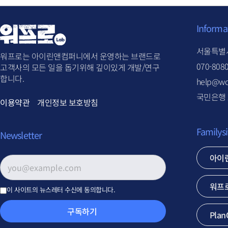
Informa
서울특별시
워프로는 아이린앤컴퍼니에서 운영하는 브랜드로
070-808
고객사의 모든 일을 돕기위해 깊이있게 개발/연구
합니다.
help@wo
국민은행 2
이용약관
개인정보 보호방침
Familysi
Newsletter
아이
이메일 주소
*
워프
이 사이트의 뉴스레터 수신에 동의합니다.
구독하기
Plan