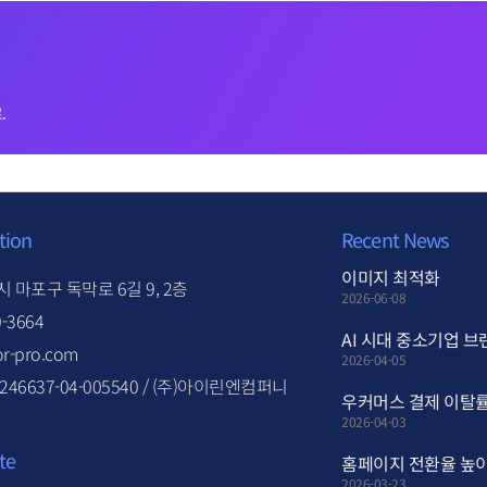
.
tion
Recent News
이미지 최적화
 마포구 독막로 6길 9, 2층
2026-06-08
0-3664
AI 시대 중소기업 브
r-pro.com
2026-04-05
46637-04-005540 / (주)아이린엔컴퍼니
우커머스 결제 이탈률
2026-04-03
te
홈페이지 전환율 높이
2026-03-23