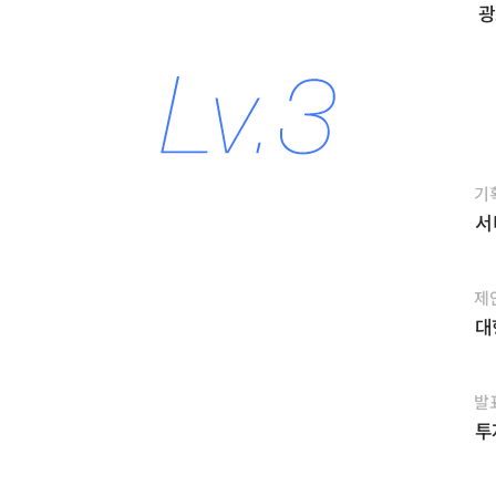
광
기
서
제
대
발
투