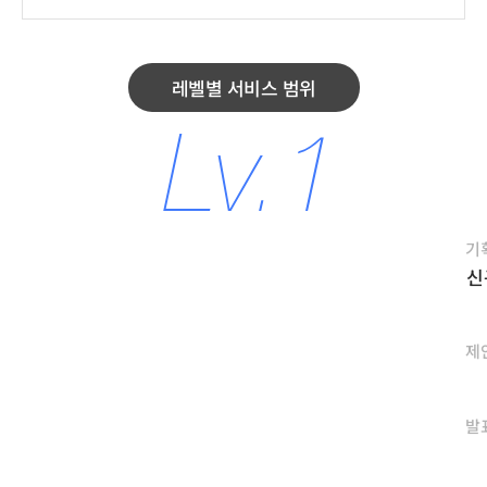
레벨별 서비스 범위
기
신
제
발